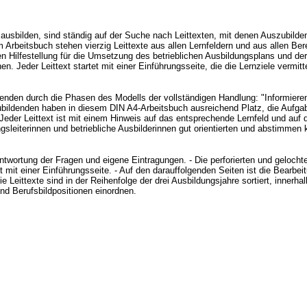
t ausbilden, sind ständig auf der Suche nach Leittexten, mit denen Auszubilde
 Arbeitsbuch stehen vierzig Leittexte aus allen Lernfeldern und aus allen Be
 Hilfestellung für die Umsetzung des betrieblichen Ausbildungsplans und der 
. Jeder Leittext startet mit einer Einführungsseite, die die Lernziele vermitt
enden durch die Phasen des Modells der vollständigen Handlung: "Informiere
ubildenden haben in diesem DIN A4-Arbeitsbuch ausreichend Platz, die Aufga
eder Leittext ist mit einem Hinweis auf das entsprechende Lernfeld und auf d
leiterinnen und betriebliche Ausbilderinnen gut orientierten und abstimmen 
eantwortung der Fragen und eigene Eintragungen. - Die perforierten und geloch
t mit einer Einführungsseite. - Auf den darauffolgenden Seiten ist die Bearb
 Leittexte sind in der Reihenfolge der drei Ausbildungsjahre sortiert, innerh
und Berufsbildpositionen einordnen.