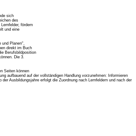
nde sich
reichen des
Lernfelder, fördern
elt und eine
n und Planen",
ben direkt im Buch
ie Berufsbildposition
können. Die 3.
ten Seiten können
eitung aufbauend auf der vollständigen Handlung vorzunehmen: Informieren
alb der Ausbildungsjahre erfolgt die Zuordnung nach Lernfeldern und nach der