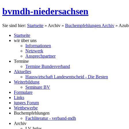
bvmdh-niedersachsen
Sie sind hier:
Startseite
»
Archiv
»
Buchempfehlungen Archiv
»
Azubi
Startseite
wir über uns
Informationen
Netzwerk
Ansprechpartner
Termine
Termine Bundesverband
Aktuelles
Hauswirtschaft Landesentscheid - Die Besten
Weiterbildung
Seminare BV
Formulare
Links
junges Forum
Wettbewerbe
Buchempfehlungen
Fachliteratur - verband-mdh
Archiv
LV Infos