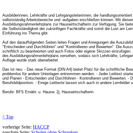
Ausbilderinnen, Lehrkräfte und Lehrgangsleiterinnen, die handlungsorientier
selbstständig Arbeitsbereiche und -aufgaben erschließen können. Mit diesem
Ausbildungsrahmenlehrplans zur Hauswirtschafterin zur Verfügung. Sie bieten
die Selbstständigkeit der zukünftigen Fachkräfte und somit die Lust am Lernen
Einführung ins Thema gibt.
Auf den darauffolgenden Seiten leiten Fragen und Anregungen die Auszubild
"Entscheiden und Durchführen" und "Kontrollieren und Bewerten". Die Ausz
schriftlich zu beantworten und auch Fotos oder eigene Skizzen einzufügen. J
des Ausbildungsrahmenlehrplans versehen, sodass sich Lehrkräfte, Lehrgangs
Auflage wurde stark überarbeitet.
Das ist neu: - Das neue Format (DIN A4) bietet Platz für die schriftliche B
problemlos für andere Unterlagen entnommen werden. - Jeder Leittext starte
und Planen - Entscheiden und Durchführen - Kontrollieren und Bewerten. - Die
Berufsbildposition. - Einige Leittexte lassen sich auch in andere Lernfelder 
Berufe: BFS Ernähr. u. Hausw. 2j, Hauswirtschafterin
^ Top
vorherige Seite:
HACCP
naechste Seite:
Schulen ohne Schranken